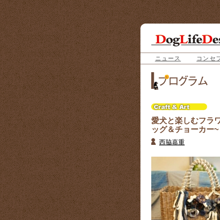
ニュース
コンセ
愛犬と楽しむフラ
ッグ＆チョーカー~
西脇嘉重