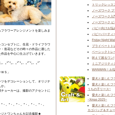
トリックレッス
ノーズワーク 
ノーズワーク入
ノーズワーク 
パピー向けお悩
るフラワーアレンジメントを楽しみま
パピーパーティ
Friday Night Wal
をコンセプトに、生花・ドライフラワ
プライベートト
ー・造花などその時々の作品に適した
ベーシックトレ
た作品を中心に仕上げていきます。
吠えて困るワン!
*｡，｡*ﾟ*｡，｡*ﾟ*｡，｡*ﾟ*｡，｡*ﾟ
ミニアジリティ
WANWAN！お
ーＷＳ」
愛犬と楽しむフ
ーツをデコレーションして、オリジナ
愛犬と楽しむフ
んか。
うちの子リース~
用チョーカーは、撮影のアクセントに
愛犬と楽しむフ
~Xmas 2025~
。*・。*・。*・。*・。*・。*・。
愛犬と楽しむフ
カゴバッグ＆チョー
ンジとワンちゃんを記念撮影★