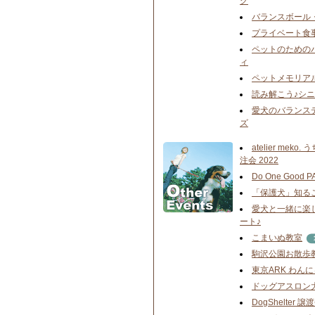
グ
バランスボール
プライベート食
ペットのための
ィ
ペットメモリア
読み解こう♪シ
愛犬のバランス
ズ
atelier mek
注会 2022
Do One Good P
「保護犬」知る
愛犬と一緒に楽
ート♪
こまいぬ教室
駒沢公園お散歩
東京ARK わん
ドッグアスロン
DogShelter 譲