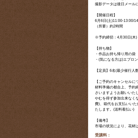
撮影データは後日メール
【開催日程】
6月6日(土)11:00-13:00/14
（所要）約2時間
※予約締切：4月30日(木)
【持ち物】
・作品お持ち帰り用の袋
・(気になる方は)エプロン
【定員】6名(最少催行人数
【ご予約のキャンセルに
材料準備の都合上、予約
さいますようお願いいた
やむを得ず参加出来なく
費)、箱代をお支払いい
たします。(送料着払い)
【備考】
市場の状況により、花材
受講料：