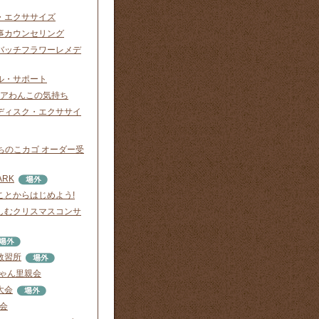
・エクササイズ
事カウンセリング
バッチフラワーレメデ
ル・サポート
ニアわんこの気持ち
ディスク・エクササイ
o. うちのこカゴ オーダー受
ARK
ことからはじめよう!
しむクリスマスコンサ
教習所
にゃん里親会
大会
渡会