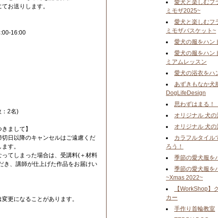
愛犬と楽しむフ
にてお送りします。
ミモザ2025~
愛犬と楽しむフ
ミモザバスケット~
:00-16:00
愛犬の服をハン
愛犬の服をハン
ミアムレッスン
愛犬の浴衣をハ
あずきもなか犬服
DogLifeDesign
思わずはまる！
：2名)
オリジナル 犬の
オリジナル 犬の
つきまして】
締切日以降のキャンセルはご遠慮くだ
カラフルタイル
します。
ろう！
なってしまった場合は、受講料(＋材料
季節の愛犬服を
ただき、講師が仕上げた作品をお届けい
季節の愛犬服を
~Xmas 2022~
【WorkSho
カー
は変更になることがあります。
手作り首輪教室