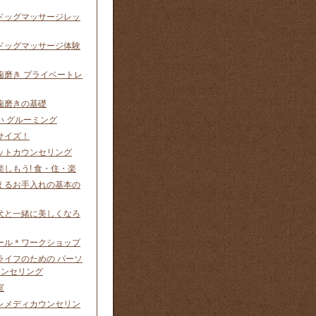
ドッグマッサージレッ
ドッグマッサージ体験
歯磨き プライベートレ
歯磨きの基礎
い グルーミング
サイズ！
ットカウンセリング
しもう! 食・住・楽
えるお手入れの基本の
犬と一緒に美しくなろ
ール＊ワークショップ
ライフのための パーソ
ウンセリング
室
レメディカウンセリン