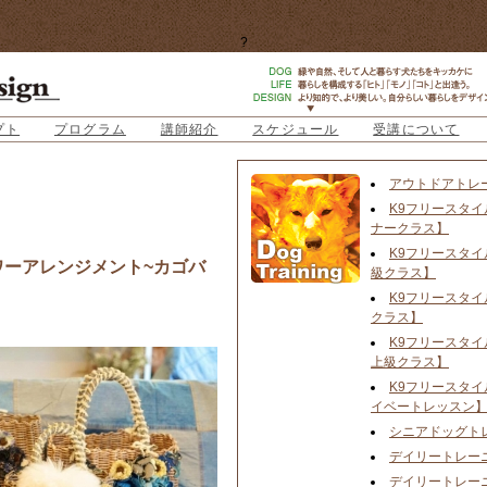
?
プト
プログラム
講師紹介
スケジュール
受講について
アウトドアトレ
K9フリースタイ
ナークラス】
K9フリースタイ
ワーアレンジメント~カゴバ
級クラス】
K9フリースタイ
クラス】
K9フリースタイ
上級クラス】
K9フリースタイ
イベートレッスン
シニアドッグト
デイリートレー
デイリートレー