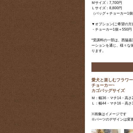
Ｍサイズ：7,700円
Ｌサイズ：8,800円
（バッグ＋チョーカー1個
▼オプション(ご希望の方)
・チョーカー1個＋550円
*受講料の一部は、西脇
ーションを通じ、様々な
ります。
愛犬と楽しむフラワー
チョーカー~
カゴバッグサイズ
Ｍ：幅36・マチ14・高さ2
Ｌ：幅44・マチ16・高さ3
※画像はイメージです
※パーツのデザインは変