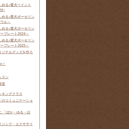
しめる♪愛犬ペイント
26~
しめる♪愛犬ポーセリン
ウル ～
しめる♪愛犬ポーセリン
ープレート2024 ～
しめる♪愛犬ポーセリン
ープレート2025 ～
リジナルグッズを作ろ
n！
ッスン
教室
ッキングクラス
とのコミュニケーショ
に 「ぽか・ゆる・ほ
イジング・エクササイ