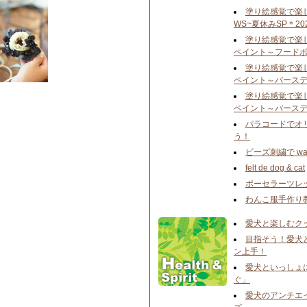
塗り絵感覚で楽
WS~夏休みSP＊20
塗り絵感覚で楽
ペイント ～フードボ
塗り絵感覚で楽
ペイント ～バースデ
塗り絵感覚で楽
ペイント ～バースデ
パラコードでオ
う！
ビーズ刺繍で wa
felt de dog & cat
ポーセラーツレ
わんこ服手作り
愛犬と楽しむク
目指そう！愛犬
ン上手！
愛犬といっしょ
ぐ」
愛犬のアンチエ