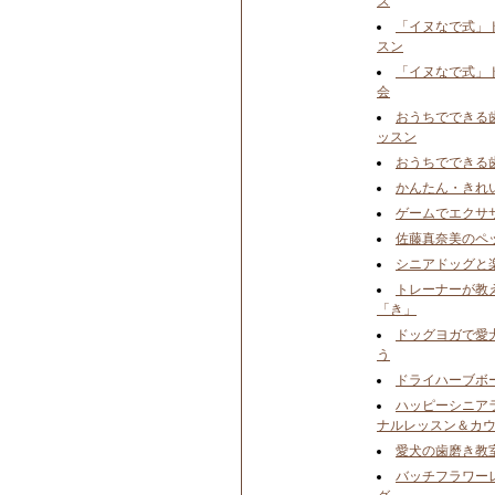
ズ
「イヌなで式」
スン
「イヌなで式」
会
おうちでできる
ッスン
おうちでできる
かんたん・きれ
ゲームでエクサ
佐藤真奈美のペ
シニアドッグと楽
トレーナーが教
「き」
ドッグヨガで愛
う
ドライハーブボ
ハッピーシニア
ナルレッスン＆カ
愛犬の歯磨き教
バッチフラワー