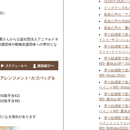
TEDDY DOG
ドッググッズを
分）
長友心平の「ア
長友心平の犬絵
長友心平の「魔
塗り絵感覚で楽
嘉重さんから公益社団法人アニマルドネ
イント~サコッシュ
保護団体や動物支援団体への寄付とな
塗り絵感覚で楽
イント~トートバッ
塗り絵感覚で楽
WS~夏休みSP＊20
塗り絵感覚で楽
WS~Xmas 2024~
アレンジメント~カゴバッグ＆
塗り絵感覚で楽
ペイントWS~Xmas2
塗り絵感覚で楽
4(取手含42)
WS~夏休みSP＊20
2(取手含48)
塗り絵感覚で楽
ペイントWS~夏休みS
更になる場合があります
塗り絵感覚で楽
ペイント＋トート
WS~Birthday2026~