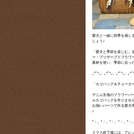
愛犬と一緒に四季を感じ
しょう♪
「愛犬と季節を楽しむ」
ー・プリザーブドフラワ
素材を使い、季節に合っ
｡*ﾟ*｡，｡*ﾟ*｡，｡*ﾟ*｡，｡*ﾟ
「カゴバッグ＆チョーカ
デニム生地のフラワーパ
ルカゴバッグを作りませ
お揃いパーツで作る愛犬
♪
*・。*・。*・。*・。*・
クラス終了後には、アレ