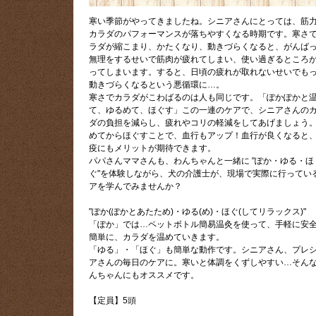
寒い季節がやってきましたね。シニアさんにとっては、筋
カラダのパフォーマンスが落ちやすくなる時期です。寒さ
ラダが縮こまり、かたくなり、動きづらくなると、がんば
無理をするせいで筋肉が疲れてしまい、使い過ぎるところ
ってしまいます。すると、日頃の疲れが取れないせいでも
動きづらくなるという悪循環に…。
寒さでカラダがこわばるのは人も同じです。「ぽかぽかと
て、ゆるめて、ほぐす」この一連のケアで、シニアさんの
ダの負担を減らし、疲れやコリの軽減をしてあげましょう
めてからほぐすことで、血行もアップ！血行が良くなると
疫にもメリットが期待できます。
パパさんママさんも、わんちゃんと一緒に "ぽか・ゆる・ほ
ぐ"を体験しながら、犬の介護士が、現場で実際に行ってい
アを学んでみませんか？
"ぽか(ぽかとあたため)・ゆる(め)・ほぐ(してリラックス)"
「ぽか」では…ペットボトル簡易温灸を使って、手軽に安全
簡単に、カラダを温めていきます。
「ゆる」・「ほぐ」も簡単な動作です。シニアさん、プレ
アさんの毎日のケアに。寒いと体調をくずしやすい…そん
んちゃんにもオススメです。
【定員】5頭