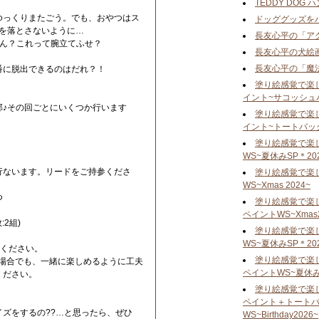
TEDDY DOG
ゆっくりまたごう。でも、おやつはス
ドッググッズを
つを落とさないように…
長友心平の「ア
。ん？これって腕立てふせ？
長友心平の犬絵
長友心平の「魔
番に脱出できるのはだれ？！
！
塗り絵感覚で楽
イント~サコッシュ
部♪その回ごとにいくつか行います
塗り絵感覚で楽
イント~トートバッ
塗り絵感覚で楽
WS~夏休みSP＊20
行ないます。リードをご持参くださ
塗り絵感覚で楽
WS~Xmas 2024~
つ
塗り絵感覚で楽
ペイントWS~Xmas2
2組)
塗り絵感覚で楽
WS~夏休みSP＊20
加ください。
塗り絵感覚で楽
な場合でも、一緒に楽しめるように工夫
ペイントWS~夏休みS
ください。
塗り絵感覚で楽
ペイント＋トート
ズをするの??…と思ったら、ぜひ
WS~Birthday2026~