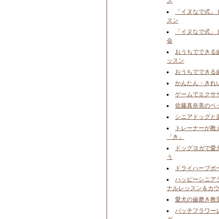
ズ
「イヌなで式」
スン
「イヌなで式」
会
おうちでできる
ッスン
おうちでできる
かんたん・きれ
ゲームでエクサ
佐藤真奈美のペ
シニアドッグと楽
トレーナーが教
「き」
ドッグヨガで愛
う
ドライハーブボ
ハッピーシニア
ナルレッスン＆カ
愛犬の歯磨き教
バッチフラワー