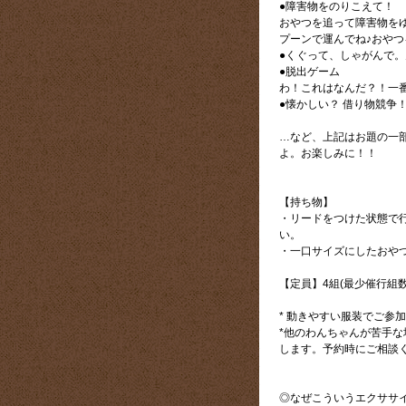
●障害物をのりこえて！
おやつを追って障害物を
プーンで運んでね♪おや
●くぐって、しゃがんで
●脱出ゲーム
わ！これはなんだ？！一
●懐かしい？ 借り物競争
…など、上記はお題の一
よ。お楽しみに！！
【持ち物】
・リードをつけた状態で
い。
・一口サイズにしたおや
【定員】4組(最少催行組数:
* 動きやすい服装でご参
*他のわんちゃんが苦手
します。予約時にご相談
◎なぜこういうエクササイ