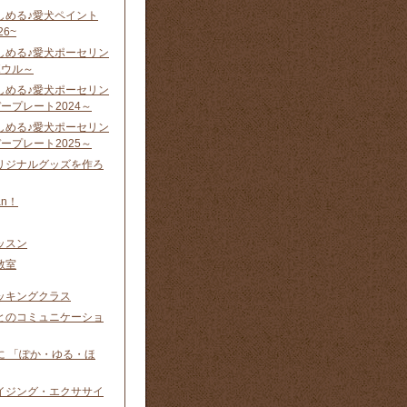
しめる♪愛犬ペイント
26~
しめる♪愛犬ポーセリン
ウル ～
しめる♪愛犬ポーセリン
ープレート2024 ～
しめる♪愛犬ポーセリン
ープレート2025 ～
リジナルグッズを作ろ
n！
ッスン
教室
ッキングクラス
とのコミュニケーショ
に 「ぽか・ゆる・ほ
イジング・エクササイ