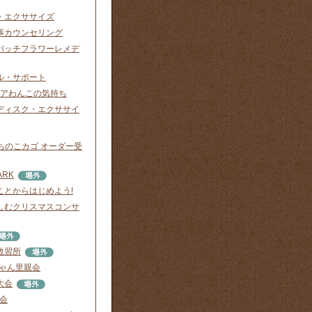
・エクササイズ
事カウンセリング
バッチフラワーレメデ
ル・サポート
ニアわんこの気持ち
ディスク・エクササイ
o. うちのこカゴ オーダー受
ARK
ことからはじめよう!
しむクリスマスコンサ
教習所
にゃん里親会
大会
渡会