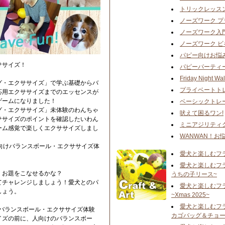
トリックレッス
ノーズワーク 
ノーズワーク入
ノーズワーク 
パピー向けお悩
ササイズ！
パピーパーティ
Friday Night Wal
グ・エクササイズ」で学ぶ基礎からバ
プライベートト
応用エクササイズまでのエッセンスが
ゲームになりました！
ベーシックトレ
グ・エクササイズ」未体験のわんちゃ
吠えて困るワン!
ササイズのポイントを確認したいわん
ミニアジリティ
ーム感覚で楽しくエクササイズしまし
WANWAN！お
向けバランスボール・エクササイズ体
愛犬と楽しむフ
愛犬と楽しむフ
！お題をこなせるかな？
うちの子リース~
てチャレンジしましょう！愛犬とのパ
愛犬と楽しむフ
しょう。
~Xmas 2025~
愛犬と楽しむフ
人向けバランスボール・エクササイズ体験
カゴバッグ＆チョー
イズの前に、人向けのバランスボー