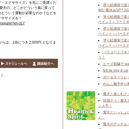
グ・エクササイズ」を先にご受講くだ
塗り絵感覚で楽
く愛犬の、どこがどういう風に変って
WS~夏休みSP＊20
はどういう運動が必要なのか？などを
塗り絵感覚で楽
クササイズを！
ペイント ～フードボ
/program/?id=317
塗り絵感覚で楽
ペイント ～バースデ
塗り絵感覚で楽
らは、1頭につき 2,000円 となりま
ペイント ～バースデ
パラコードでオ
う！
ビーズ刺繍で wa
felt de dog & cat
！
ポーセラーツレ
わんこ服手作り
愛犬と楽しむク
目指そう！愛犬
ン上手！
愛犬といっしょ
ぐ」
愛犬のアンチエ