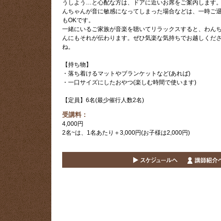
うしよう…と心配な方は、ドアに近いお席をご案内します
んちゃんが音に敏感になってしまった場合などは、一時ご
もOKです。
一緒にいるご家族が音楽を聴いてリラックスすると、わん
んにもそれが伝わります。ぜひ気楽な気持ちでお越しくだ
ね。
【持ち物】
・落ち着けるマットやブランケットなど(あれば)
・一口サイズにしたおやつ(楽しむ時間で使います)
【定員】6名(最少催行人数2名)
受講料：
4,000円
2名~は、1名あたり＋3,000円(お子様は2,000円)